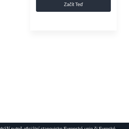
Začít Teď
ráží nutně oficiální stanovisko Evropské unie či Evroské