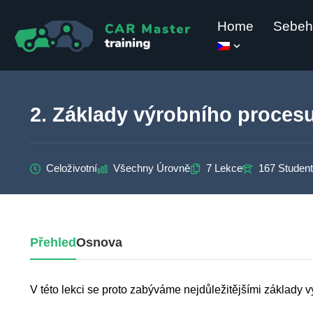
Home
Sebeh
Přeskočit
na
obsah
2. Základy výrobního proces
Celoživotní
Všechny Úrovně
7 Lekce
167 Student
Přehled
Osnova
V této lekci se proto zabýváme nejdůležitějšími základy 