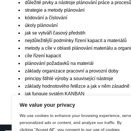
důležité prvky a nástroje plánování práce a proces
strategie a metody plánování
kódování a číslování
úkoly plánování
jak se vytváří časový předstih
nejdůležitější podmínky řízení kapacit a materiálů
metody a cíle v oblasti plánování materiálu a orga
cíle řízení kapacit
plánování požadavků na materiál
základy organizace pracovní a provozní doby
principy štíhlé výroby a související nástroje
základy hodnotového řetězce a jak v něm zásadně 
jak funguje systém KANBAN
We value your privacy
We use cookies to enhance your browsing experience, serv
personalized ads or content, and analyze our traffic. By
clicking "Accept All", you consent to our use of cookies.
Financová