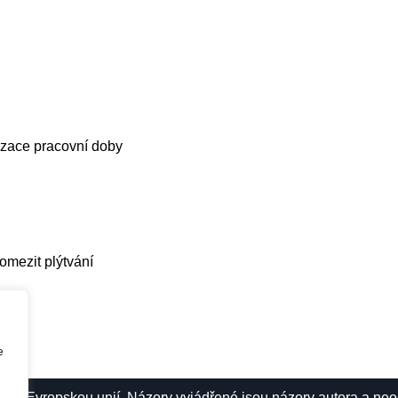
ů
nizace pracovní doby
omezit plýtvání
e
no Evropskou unií. Názory vyjádřené jsou názory autora a neod