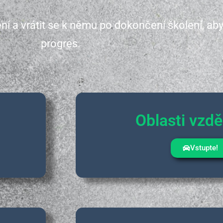
 vrátit se k němu po dokončení školení, abyste
progres.
Oblasti vzdě
Vstupte!