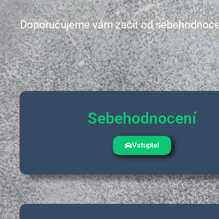
Doporučujeme vám začít od sebehodnocení a
Sebehodnocení
Vstupte!