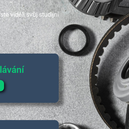
 viděli svůj studijní
lávání