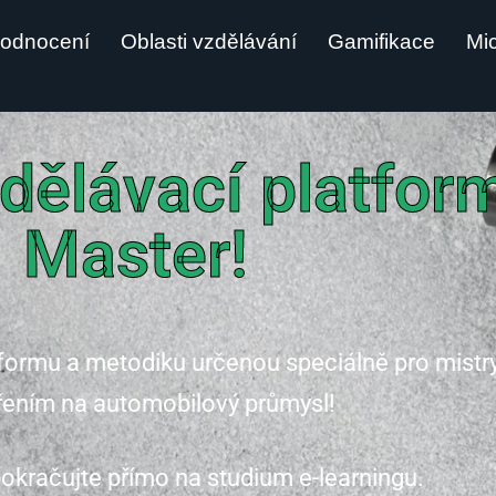
odnocení
Oblasti vzdělávání
Gamifikace
Mic
dělávací platfo
Master!
tformu a metodiku určenou speciálně pro mistr
ením na automobilový průmysl!
pokračujte přímo na studium e-learningu.