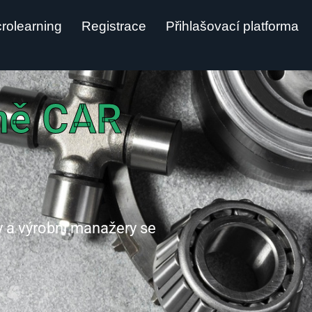
rolearning
Registrace
Přihlašovací platforma
rmě CAR
y a výrobní manažery se