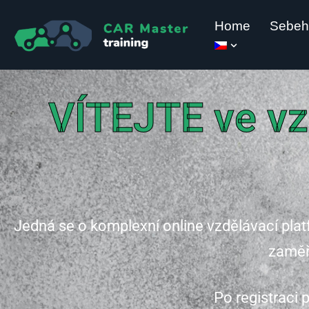
Home
Sebeh
Přeskočit
na
obsah
VÍTEJTE ve vz
Jedná se o komplexní online vzdělávací pla
zaměř
Po registraci 