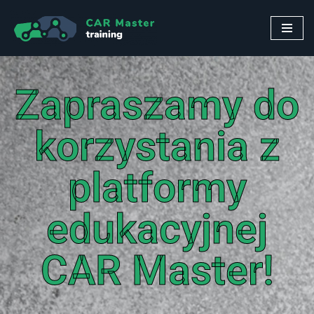
Przejdź
do
treści
Zapraszamy do
korzystania z
platformy
edukacyjnej
CAR Master!