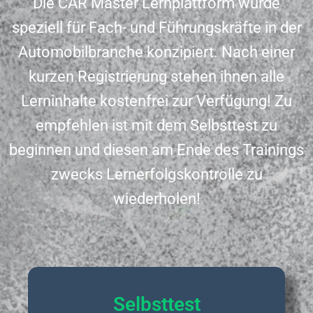
Die CAR Master Lernplattform wurde
speziell für Fach- und Führungskräfte in der
Automobilbranche konzipiert. Nach einer
kurzen Registrierung stehen ihnen alle
Lerninhalte kostenfrei zur Verfügung! Zu
empfehlen ist mit dem Selbsttest zu
beginnen und diesen am Ende des Trainings
zwecks Lernerfolgskontrolle zu
wiederholen!
Selbsttest