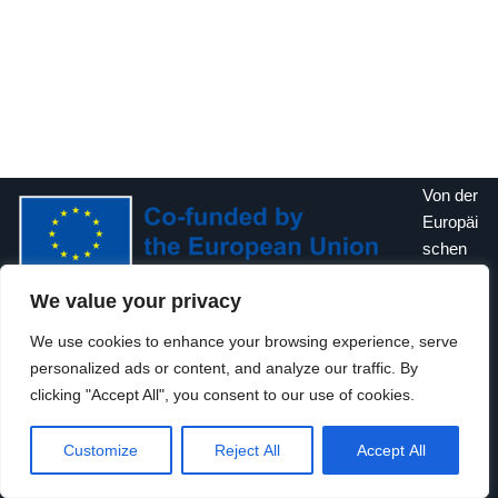
Von der
Europäi
schen
Union
We value your privacy
finanziert. Die geäußerten Ansichten und Meinungen
entsprechen jedoch ausschließlich denen des Autors bzw. der
We use cookies to enhance your browsing experience, serve
Autoren und spiegeln nicht zwingend die der Europäischen
personalized ads or content, and analyze our traffic. By
Union oder der Europäischen Exekutivagentur für Bildung und
clicking "Accept All", you consent to our use of cookies.
Kultur (EACEA) wider. Weder die Europäische Union noch die
EACEA können dafür verantwortlich gemacht werden.
Customize
Reject All
Accept All
Neve
| Präsentiert von
WordPress