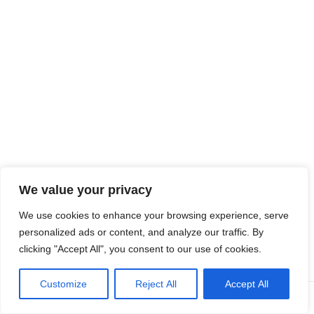
Kvíz
Financo
vané
Európs
We value your privacy
kou
úniou. Vyjadrené názory a postoje sú však len názormi autora
We use cookies to enhance your browsing experience, serve
(autorov) a nemusia nevyhnutne odrážať názory Európskej únie
personalized ads or content, and analyze our traffic. By
alebo Európskej výkonnej agentúry pre vzdelávanie a kultúru
clicking "Accept All", you consent to our use of cookies.
(EACEA). Európska únia ani agentúra EACEA za ne nemôžu
niesť zodpovednosť.
Customize
Reject All
Accept All
Naspäť
Neve
| Používa
WordPress