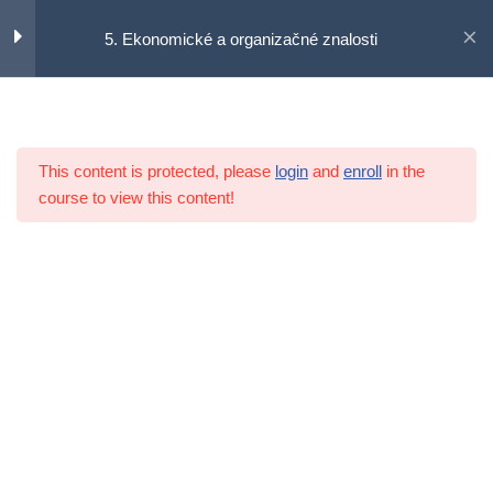
5. Ekonomické a organizačné znalosti
Preskočiť
na
Učebný obsah
7
obsah
This content is protected, please
login
and
enroll
in the
5.1 Úvod
course to view this content!
5.2 Základy podnikania
5.3 Plánovanie ľudských zdrojov
5.4 Základy pracovného práva
5.5 Zhrnutie
5.6 Zdroje